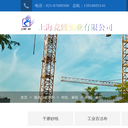
电话：021-67689568 总机：13918093141
首页
≡
抛光拉丝系列
≡
布轮、麻轮
≡
布轮、麻轮
干磨砂纸
工业百洁布