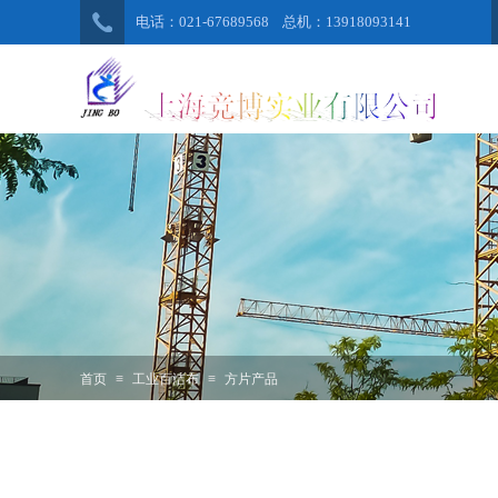
电话：021-67689568 总机：13918093141
首页
≡
工业百洁布
≡
方片产品