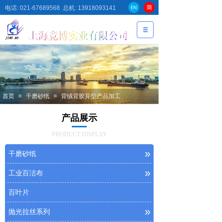
电话: 021-67689568 总机: 13918093141
首页
≡
干磨砂纸
≡
背绒背胶异型产品加工
产品展示
PRODUCT DISPLAY
»
干磨砂纸
»
工业百洁布
百叶片
»
抛光拉丝系列