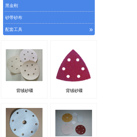
黑金刚
砂带砂布
»
配套工具
背绒砂碟
背绒砂碟