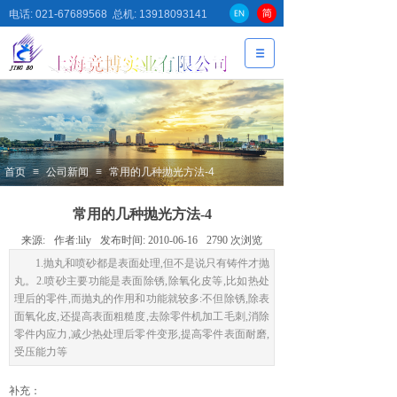
电话: 021-67689568 总机: 13918093141
首页
≡
公司新闻
≡
常用的几种抛光方法-4
常用的几种抛光方法-4
来源:
作者:
lily
发布时间:
2010-06-16
2790
次浏览
1.抛丸和喷砂都是表面处理,但不是说只有铸件才抛
丸。2.喷砂主要功能是表面除锈,除氧化皮等,比如热处
理后的零件,而抛丸的作用和功能就较多:不但除锈,除表
面氧化皮,还提高表面粗糙度,去除零件机加工毛刺,消除
零件内应力,减少热处理后零件变形,提高零件表面耐磨,
受压能力等
补充：