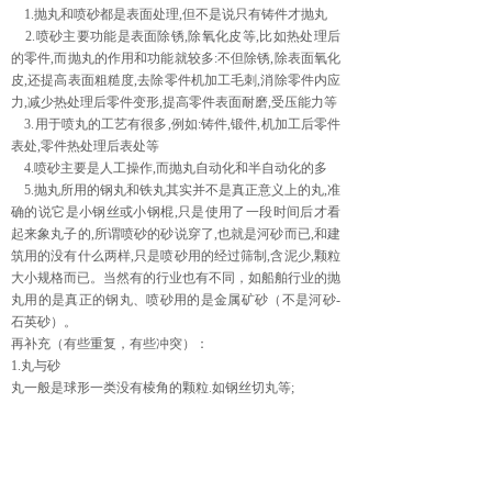
1.抛丸和喷砂都是表面处理,但不是说只有铸件才抛丸
2.喷砂主要功能是表面除锈,除氧化皮等,比如热处理后
的零件,而抛丸的作用和功能就较多:不但除锈,除表面氧化
皮,还提高表面粗糙度,去除零件机加工毛刺,消除零件内应
力,减少热处理后零件变形,提高零件表面耐磨,受压能力等
3.用于喷丸的工艺有很多,例如:铸件,锻件,机加工后零件
表处,零件热处理后表处等
4.喷砂主要是人工操作,而抛丸自动化和半自动化的多
5.抛丸所用的钢丸和铁丸其实并不是真正意义上的丸,准
确的说它是小钢丝或小钢棍,只是使用了一段时间后才看
起来象丸子的,所谓喷砂的砂说穿了,也就是河砂而已,和建
筑用的没有什么两样,只是喷砂用的经过筛制,含泥少,颗粒
大小规格而已。当然有的行业也有不同，如船舶行业的抛
丸用的是真正的钢丸、喷砂用的是金属矿砂（不是河砂-
石英砂）。
再补充（有些重复，有些冲突）：
1.丸与砂
丸一般是球形一类没有棱角的颗粒.如钢丝切丸等;
砂是指有棱角的砂粒,如棕刚玉、白刚玉、河砂等。
2.喷与抛
喷是以压缩空气作为动力将砂料或丸料喷到材料表面，达
到清除和一定的粗糙度。