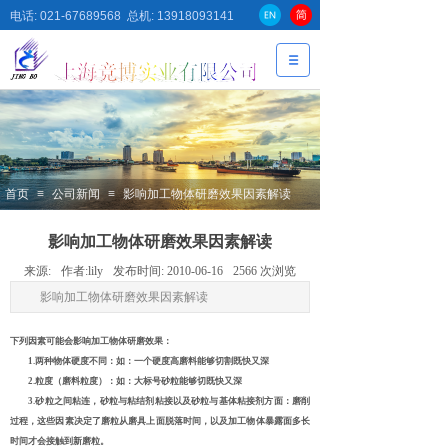
电话: 021-67689568 总机: 13918093141
首页
≡
公司新闻
≡
影响加工物体研磨效果因素解读
影响加工物体研磨效果因素解读
来源:
作者:
lily
发布时间:
2010-06-16
2566
次浏览
影响加工物体研磨效果因素解读
下列因素可能会影响加工物体研磨效果：
1.两种物体硬度不同：如：一个硬度高磨料能够切割既快又深
2.粒度（磨料粒度）：如：大标号砂粒能够切既快又深
3.砂粒之间粘连，砂粒与粘结剂粘接以及砂粒与基体粘接剂方面：磨削
过程，这些因素决定了磨粒从磨具上面脱落时间，以及加工物体暴露面多长
时间才会接触到新磨粒。